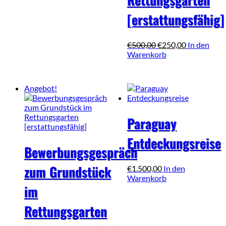
[erstattungsfähig]
Ursprünglicher
Aktueller
€
500,00
€
250,00
In den
Preis
Preis
Warenkorb
war:
ist:
€500,00
€250,00.
Angebot!
Paraguay
Entdeckungsreise
Bewerbungsgespräch
zum Grundstück
€
1.500,00
In den
Warenkorb
im
Rettungsgarten