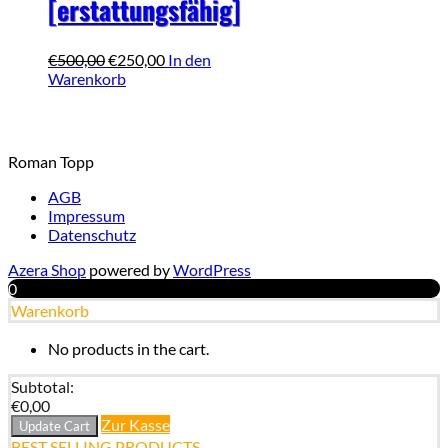
[erstattungsfähig]
Ursprünglicher
Aktueller
€
500,00
€
250,00
In den
Preis
Preis
Warenkorb
war:
ist:
€500,00
€250,00.
Roman Topp
Secondary
AGB
Impressum
Datenschutz
Menu
Azera Shop
powered by
WordPress
0
Warenkorb
No products in the cart.
Subtotal:
€
0,00
Zur Kasse
Update Cart
BEST SELLING PRODUCTS