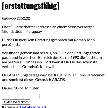
[erstattungsfähig]
Ursprünglicher
Aktueller
€
500,00
€
250,00
Preis
Preis
Hast Du ernsthaftes Interesse an einem Selbstversorger-
war:
ist:
Grundstück in Paraguay.
€500,00
€250,00.
Buche Dir hier Dein Beratungsgespräch mit Roman Topp
persönlich.
Wir finden gemeinsam heraus, ob Du in den Rettungsgarten
passt und in welchem Berreich des Barrio 1990 die Nachbarn
am besten zu Dir passen. Dort kannst Du Dir das schönste
verbliebene Grundstück auswählen.
Der Anzahlungsbetrag wird bei Kauf in voller Höhe verrechnet
und somit ist dieses Gespräch GRATIS.
Dauer: 30-60 Minuten
Bewerbungsgespräch
zum
In den Warenkorb
Grundstück
Kategorie:
Unkategorisiert