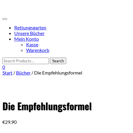
Skip
to
content
Toggle
navigation
Rettungsgarten
Unsere Bücher
Mein Konto
Kasse
Warenkorb
0
Start
/
Bücher
/ Die Empfehlungsformel
Die Empfehlungsformel
€
29,90