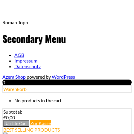
Roman Topp
Secondary Menu
AGB
Impressum
Datenschutz
Azera Shop
powered by
WordPress
0
Warenkorb
No products in the cart.
Subtotal:
€
0,00
Zur Kasse
Update Cart
BEST SELLING PRODUCTS